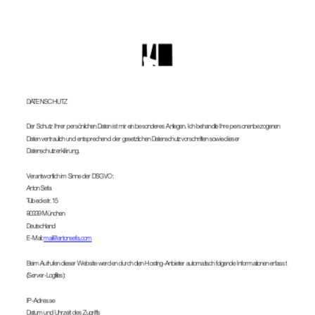
DATENSCHUTZ
Der Schutz Ihrer persönlichen Daten ist mir ein besonderes Anliegen. Ich behandle Ihre personenbezogenen 
Daten vertraulich und entsprechend der gesetzlichen Datenschutzvorschriften sowie dieser 
Datenschutzerklärung.
Verantwortlich im Sinne der DSGVO:
Arton Sefa
Tulbeckstr. 15
80339 München
Deutschland
E-Mail: 
mail@artonsefa.com
Beim Aufrufen dieser Website werden durch den Hosting-Anbieter automatisch folgende Informationen erfasst 
(Server-Logfiles):
IP-Adresse
Datum und Uhrzeit des Zugriffs